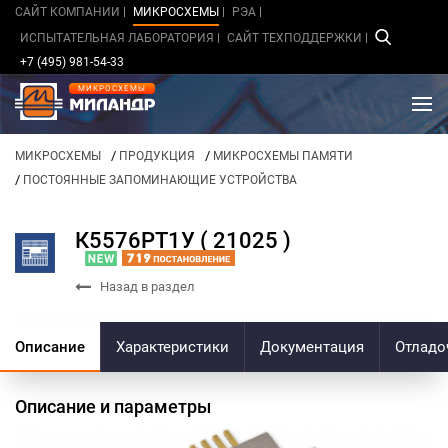
САЙТ КОМПАНИИ
МИКРОСХЕМЫ
РЭА
ИСПЫТАТЕЛЬНАЯ ЛАБОРАТОРИЯ
САЙТ ТЕХПОДДЕРЖКИ
+7 (495) 981-54-33
МИКРОСХЕМЫ
/
/
МИКРОСХЕМЫ
ПРОДУКЦИЯ
МИКРОСХЕМЫ ПАМЯТИ
/
ПОСТОЯННЫЕ ЗАПОМИНАЮЩИЕ УСТРОЙСТВА
К5576РТ1У ( 21025 )
Назад в раздел
Описание
Характеристики
Документация
Отладо
Описание и параметры