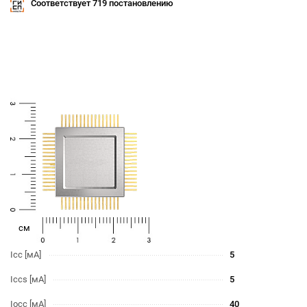
Соответствует 719 постановлению
cм
Icc [мА]
5
Iccs [мА]
5
Iocc [мА]
40