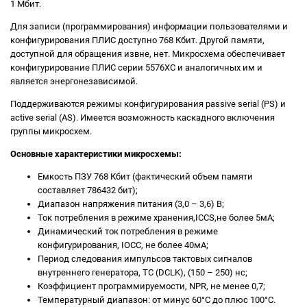
1 Мбит.
Для записи (программирования) информации пользователями и
конфигурирования ПЛИС доступно 768 Кбит. Другой памяти,
доступной для обращения извне, нет. Микросхема обеспечивает
конфигурирование ПЛИС серии 5576ХС и аналогичных им и
является энергонезависимой.
Поддерживаются режимы конфигурирования passive serial (PS) и
active serial (AS). Имеется возможность каскадного включения
группы микросхем.
Основные характеристики микросхемы:
Емкость ПЗУ 768 Кбит (фактический объем памяти
составляет 786432 бит);
Диапазон напряжения питания (3,0 – 3,6) В;
Ток потребления в режиме хранения,ICCS,не более 5мА;
Динамический ток потребления в режиме
конфигурирования, IOCC, не более 40мА;
Период следования импульсов тактовых сигналов
внутреннего генератора, TC (DCLK), (150 – 250) нс;
Коэффициент программируемости, NPR, не менее 0,7;
Температурный диапазон: от минус 60°С до плюс 100°С.