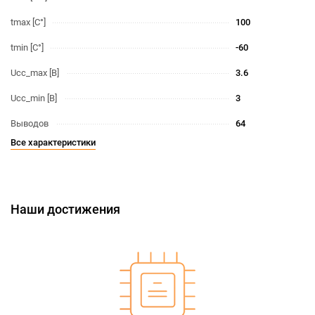
tmax [С°]
100
tmin [С°]
-60
Ucc_max [В]
3.6
Ucc_min [В]
3
Выводов
64
Все характеристики
Наши достижения