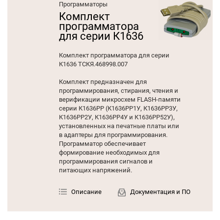
Программаторы
Комплект
программатора
для серии К1636
Комплект программатора для серии
К1636 ТСКЯ.468998.007
Комплект предназначен для
программирования, стирания, чтения и
верификации микросхем FLASH-памяти
серии К1636РР (К1636РР1У, К1636РР3У,
К1636РР2У, К1636РР4У и К1636РР52У),
установленных на печатные платы или
в адаптеры для программирования.
Программатор обеспечивает
формирование необходимых для
программирования сигналов и
питающих напряжений.
Описание
Документация и ПО