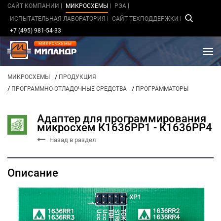
САЙТ КОМПАНИИ
МИКРОСХЕМЫ
РЭА
ИСПЫТАТЕЛЬНАЯ ЛАБОРАТОРИЯ
САЙТ ТЕХПОДДЕРЖКИ
+7 (495) 981-54-33
МИКРОСХЕМЫ
/
МИКРОСХЕМЫ
ПРОДУКЦИЯ
/
/
ПРОГРАММНО-ОТЛАДОЧНЫЕ СРЕДСТВА
ПРОГРАММАТОРЫ
Адаптер для программирования
микросхем К1636РР1 - К1636РР4
Назад в раздел
Описание