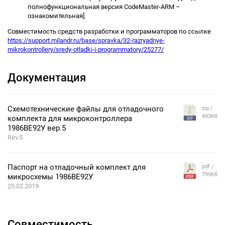
полнофункциональная версия CodeMaster-ARM –
ознакомительная].
Совместимость средств разработки и программаторов по ссылке
https://support.milandr.ru/base/spravka/32-razryadnye-
mikrokontrollery/sredy-otladki-i-programmatory/25277/
Документация
Схемотехнические файлы для отладочного
zip /
493Кб
комплекта для микроконтроллера
1986ВЕ92У вер.5
Rev.5
Паспорт на отладочный комплект для
pdf /
799Кб
микросхемы 1986ВЕ92У
25.02.2019
Совместимость