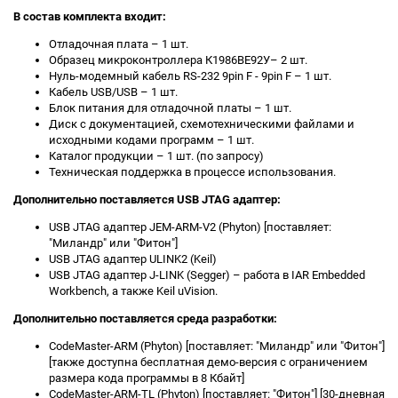
В состав комплекта входит:
Отладочная плата – 1 шт.
Образец микроконтроллера К1986ВЕ92У– 2 шт.
Нуль-модемный кабель RS-232 9pin F - 9pin F – 1 шт.
Кабель USB/USB – 1 шт.
Блок питания для отладочной платы – 1 шт.
Диск с документацией, схемотехническими файлами и
исходными кодами программ – 1 шт.
Каталог продукции – 1 шт. (по запросу)
Техническая поддержка в процессе использования.
Дополнительно поставляется USB JTAG адаптер:
USB JTAG адаптер JEM-ARM-V2 (Phyton) [поставляет:
"Миландр" или "Фитон"]
USB JTAG адаптер ULINK2 (Keil)
USB JTAG адаптер J-LINK (Segger) – работа в IAR Embedded
Workbench, а также Keil uVision.
Дополнительно поставляется среда разработки:
CodeMaster-ARM (Phyton) [поставляет: "Миландр" или "Фитон"]
[также доступна бесплатная демо-версия с ограничением
размера кода программы в 8 Кбайт]
CodeMaster-ARM-TL (Phyton) [поставляет: "Фитон"] [30-дневная