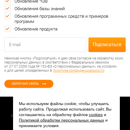
Обновление ЧЗВ
Обновления базы знаний
Обновления программных средств и примеров
программ
Обновление продукта
Нажимая кнопку «Подписаться», я даю свое согласие на обработку моих
персональных данных, в соответствии с Федеральным законом
от 27.07.2006 года № 152-ФЗ «О персональных данных», на условиях
и для целей, определенных в
политике конфиденциальности
ОБРАТНАЯ СВЯЗЬ
Мы используем файлы cookie, чтобы улучшить
работу сайта. Продолжая использовать сайт, Вы
2026 © АО «ПКК Миландр»
соглашаетесь на обработку файлов
cookies
и
124498, г. Москва, Зеленоград, Георгиевский проспект, дом 5
Политикой обработки персональных данных
и
Создание сайта
принимаете условия.