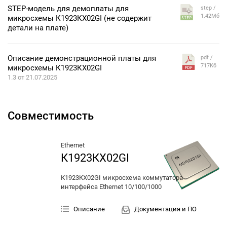
STEP-модель для демоплаты для
step /
1.42Мб
микросхемы К1923КХ02GI (не содержит
детали на плате)
Описание демонстрационной платы для
pdf /
717Кб
микросхемы К1923КХ02GI
1.3 от 21.07.2025
Совместимость
Ethernet
К1923КХ02GI
К1923КХ02GI микросхема коммутатора
интерфейса Ethernet 10/100/1000
Описание
Документация и ПО