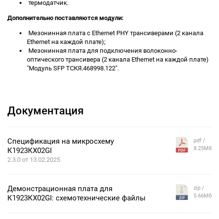
термодатчик.
Дополнительно поставляются модули:
Мезонинная плата c Ethernet PHY трансиверами (2 канала
Ethernet на каждой плате);
Мезонинная плата для подключения волоконно-
оптического трансивера (2 канала Ethernet на каждой плате)
"Модуль SFP ТСКЯ.468998.122".
Документация
Спецификация на микросхему
pdf /
8.25Мб
К1923КХ02GI
2.3.0 от 13.02.2025
Демонстрационная плата для
zip /
5.66Мб
К1923КХ02GI: схемотехнические файлы