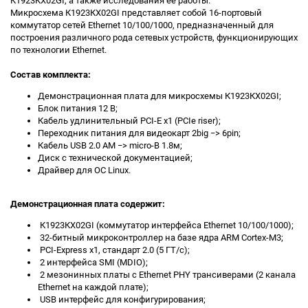
К1923КХ02GI, а также исследования её работы.
Микросхема К1923КХ02GI представляет собой 16-портовый
коммутатор сетей Ethernet 10/100/1000, предназначенный для
построения различного рода сетевых устройств, функционирующих
по технологии Ethernet.
Состав комплекта:
Демонстрационная плата для микросхемы К1923КХ02GI;
Блок питания 12 В;
Кабель удлинительный PCI-E x1 (PCIe riser);
Переходник питания для видеокарт 2big −> 6pin;
Кабель USB 2.0 AM −> micro-B 1.8м;
Диск с технической документацией;
Драйвер для ОС Linux.
Демонстрационная плата содержит:
К1923КХ02GI (коммутатор интерфейса Ethernet 10/100/1000);
32-битный микроконтроллер на базе ядра ARM Cortex-M3;
PCI-Express x1, стандарт 2.0 (5 ГТ/с);
2 интерфейса SMI (MDIO);
2 мезонинных платы c Ethernet PHY трансиверами (2 канала
Ethernet на каждой плате);
USB интерфейс для конфигурирования;