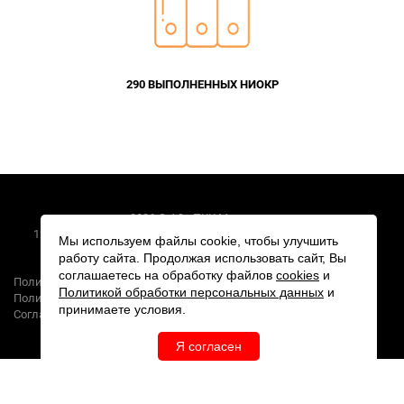
290 ВЫПОЛНЕННЫХ НИОКР
2026 © АО «ПКК Миландр»
124498, г. Москва, Зеленоград, Георгиевский проспект, дом 5
Мы используем файлы cookie, чтобы улучшить
работу сайта. Продолжая использовать сайт, Вы
Создание сайта
соглашаетесь на обработку файлов
cookies
и
Политика обработки персональных данных
Политикой обработки персональных данных
и
Политика конфиденциальности
принимаете условия.
Согласие на обработку персональных данных
Я согласен