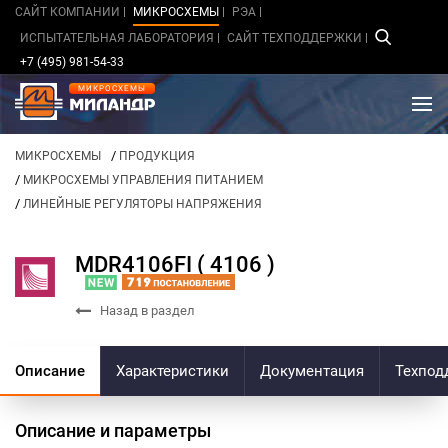
САЙТ КОМПАНИИ
МИКРОСХЕМЫ
РЭА
ИСПЫТАТЕЛЬНАЯ ЛАБОРАТОРИЯ
САЙТ ТЕХПОДДЕРЖКИ
+7 (495) 981-54-33
МИКРОСХЕМЫ
/
МИКРОСХЕМЫ
ПРОДУКЦИЯ
/
МИКРОСХЕМЫ УПРАВЛЕНИЯ ПИТАНИЕМ
/
ЛИНЕЙНЫЕ РЕГУЛЯТОРЫ НАПРЯЖЕНИЯ
MDR4106FI ( 4106 )
Назад в раздел
Описание
Характеристики
Документация
Техпод
Описание и параметры