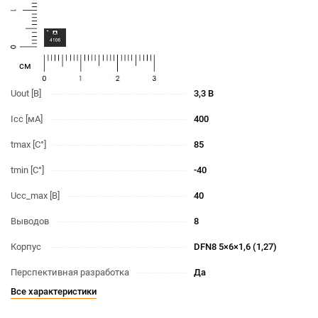
cм
Uout [В]
3,3 В
Icc [мА]
400
tmax [С°]
85
tmin [С°]
-40
Ucc_max [В]
40
Выводов
8
Корпус
DFN8 5×6×1,6 (1,27)
Перспективная разработка
Да
Все характеристики