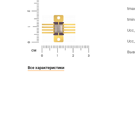
tmax
tmin
Ucc_
Ucc_
cм
Выв
Все характеристики