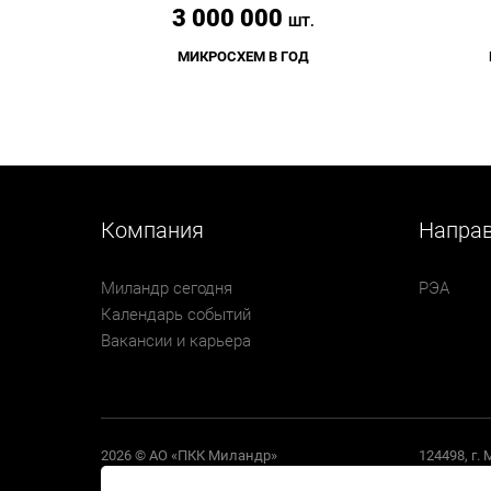
3 000 000
ШТ.
МИКРОСХЕМ В ГОД
Компания
Напра
Миландр сегодня
РЭА
Календарь событий
Вакансии и карьера
2026 © АО «ПКК Миландр»
124498, г.
Политика обработки персональных данных