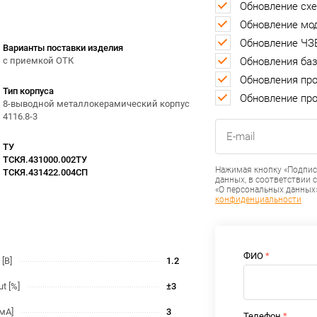
Обновление сх
Обновление мо
Обновление ЧЗ
Варианты поставки изделия
Обновления ба
с приемкой ОТК
Обновления пр
Тип корпуса
Обновление пр
8-выводной металлокерамический корпус
4116.8-3
ТУ
ТСКЯ.431000.002ТУ
Нажимая кнопку «Подписа
ТСКЯ.431422.004СП
данных, в соответствии 
«О персональных данных»
конфиденциальности
ФИО
 [В]
1.2
t [%]
±3
[мА]
3
Телефон