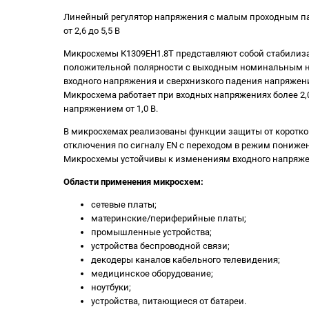
Линейный регулятор напряжения с малым проходным 
от 2,6 до 5,5 В
Микросхемы К1309ЕН1.8Т представляют собой стабили
положительной полярности с выходным номинальным на
входного напряжения и сверхнизкого падения напряжени
Микросхема работает при входных напряжениях более 2
напряжением от 1,0 В.
В микросхемах реализованы функции защиты от коротког
отключения по сигналу EN с переходом в режим пониженн
Микросхемы устойчивы к изменениям входного напряжен
Области применения микросхем:
сетевые платы;
материнские/периферийные платы;
промышленные устройства;
устройства беспроводной связи;
декодеры каналов кабельного телевидения;
медицинское оборудование;
ноутбуки;
устройства, питающиеся от батареи.