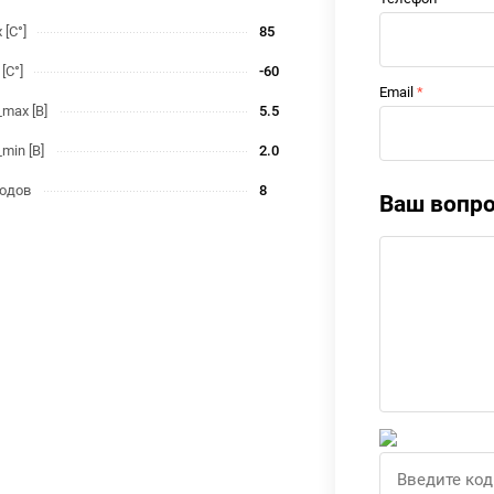
 [С°]
85
 [С°]
-60
Email
max [В]
5.5
min [В]
2.0
одов
8
Ваш вопр