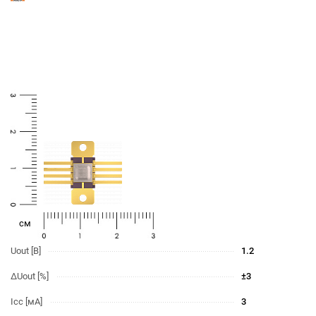
cм
Uout [В]
1.2
ΔUout [%]
±3
Icc [мА]
3