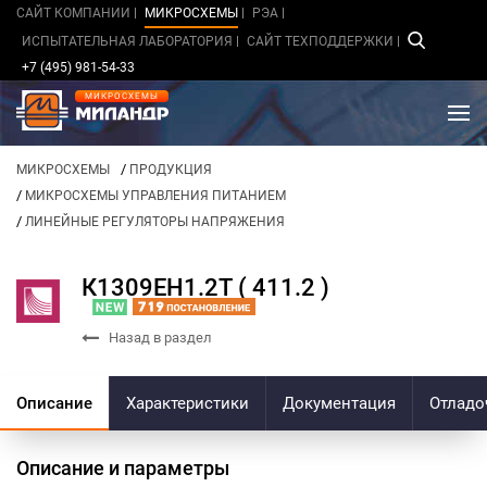
САЙТ КОМПАНИИ
МИКРОСХЕМЫ
РЭА
ИСПЫТАТЕЛЬНАЯ ЛАБОРАТОРИЯ
САЙТ ТЕХПОДДЕРЖКИ
+7 (495) 981-54-33
МИКРОСХЕМЫ
/
МИКРОСХЕМЫ
ПРОДУКЦИЯ
/
МИКРОСХЕМЫ УПРАВЛЕНИЯ ПИТАНИЕМ
/
ЛИНЕЙНЫЕ РЕГУЛЯТОРЫ НАПРЯЖЕНИЯ
К1309ЕН1.2Т ( 411.2 )
Назад в раздел
Описание
Характеристики
Документация
Отладо
Описание и параметры