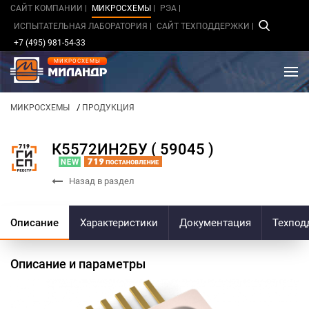
САЙТ КОМПАНИИ
МИКРОСХЕМЫ
РЭА
ИСПЫТАТЕЛЬНАЯ ЛАБОРАТОРИЯ
САЙТ ТЕХПОДДЕРЖКИ
+7 (495) 981-54-33
МИКРОСХЕМЫ
/
МИКРОСХЕМЫ
ПРОДУКЦИЯ
К5572ИН2БУ ( 59045 )
Назад в раздел
Описание
Характеристики
Документация
Техпод
Описание и параметры