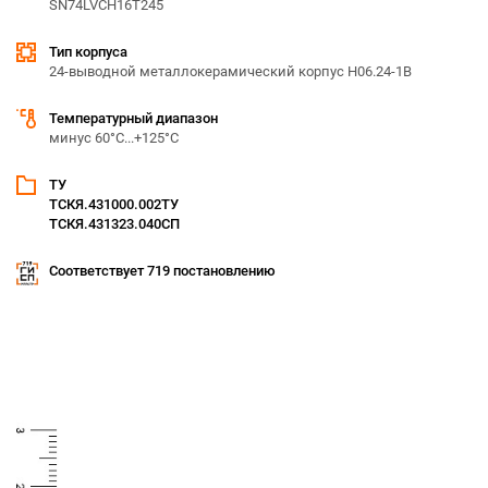
SN74LVCH16T245
Тип корпуса
24-выводной металлокерамический корпус Н06.24-1В
Температурный диапазон
минус 60°С...+125°С
ТУ
ТСКЯ.431000.002ТУ
ТСКЯ.431323.040CП
Соответствует 719 постановлению