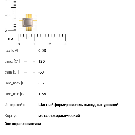
cм
Icc [мА]
0.03
tmax [С°]
125
tmin [С°]
-60
Ucc_max [В]
5.5
Ucc_min [В]
1.65
Интерфейс
Шинный формирователь выходных уровней
Корпус
металлокерамический
Все характеристики