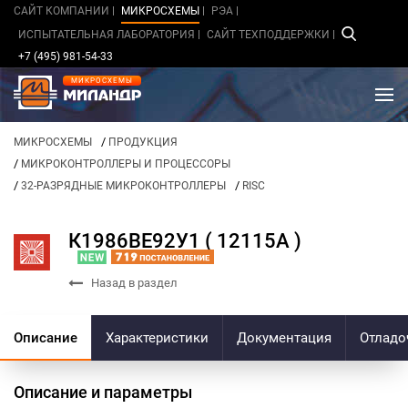
САЙТ КОМПАНИИ
МИКРОСХЕМЫ
РЭА
ИСПЫТАТЕЛЬНАЯ ЛАБОРАТОРИЯ
САЙТ ТЕХПОДДЕРЖКИ
+7 (495) 981-54-33
МИКРОСХЕМЫ
/
МИКРОСХЕМЫ
ПРОДУКЦИЯ
/
МИКРОКОНТРОЛЛЕРЫ И ПРОЦЕССОРЫ
/
/
32-РАЗРЯДНЫЕ МИКРОКОНТРОЛЛЕРЫ
RISC
К1986ВЕ92У1 ( 12115А )
Назад в раздел
Описание
Характеристики
Документация
Отладо
Описание и параметры