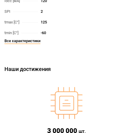
Iocc [мА]
120
SPI
2
tmax [С°]
125
tmin [С°]
-60
Все характеристики
Наши достижения
3 000 000
ШТ.