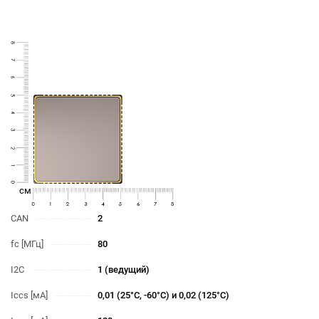
cм
CAN
2
fc [МГц]
80
I2C
1 (ведущий)
Iccs [мА]
0,01 (25°С, -60°С) и 0,02 (125°С)