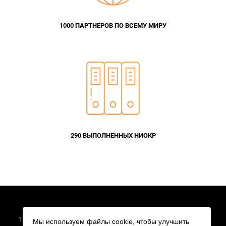
1000 ПАРТНЕРОВ ПО ВСЕМУ МИРУ
290 ВЫПОЛНЕННЫХ НИОКР
2026 © АО «ПКК Миландр»
124498, г. Москва, Зеленоград, Георгиевский проспект, дом 5
Мы используем файлы cookie, чтобы улучшить