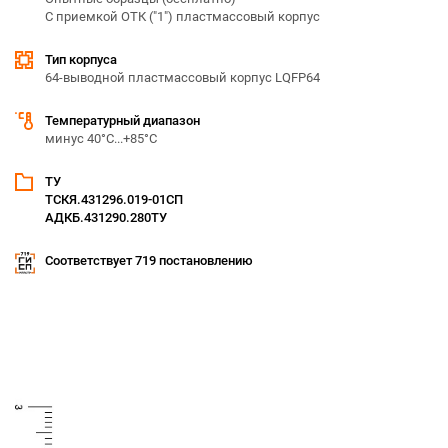
С приемкой ОТК ("1") пластмассовый корпус
Тип корпуса
64-выводной пластмассовый корпус LQFP64
Температурный диапазон
минус 40°С...+85°С
ТУ
ТСКЯ.431296.019-01CП
АДКБ.431290.280ТУ
Соответствует 719 постановлению