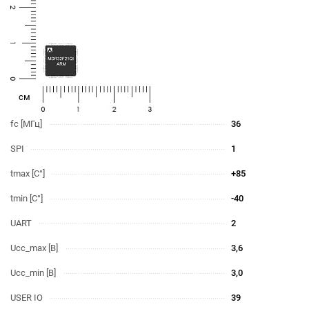
cм
fc [МГц]
36
SPI
1
tmax [С°]
+85
tmin [С°]
-40
UART
2
Ucc_max [В]
3,6
Ucc_min [В]
3,0
USER IO
39