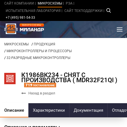
САЙТ КОМПАНИИ
МИКРОСХЕМЫ
РЭА
ИСПЫТАТЕЛЬНАЯ ЛАБОРАТОРИЯ
САЙТ ТЕХПОДДЕРЖКИ
+7 (495) 981-54-33
МИКРОСХЕМЫ
/
МИКРОСХЕМЫ
ПРОДУКЦИЯ
/
МИКРОКОНТРОЛЛЕРЫ И ПРОЦЕССОРЫ
/
32-РАЗРЯДНЫЕ МИКРОКОНТРОЛЛЕРЫ
К1986ВК234 - СНЯТ С
ПРОИЗВОДСТВА ( MDR32F21QI )
Назад в раздел
Описание
Характеристики
Документация
Отладо