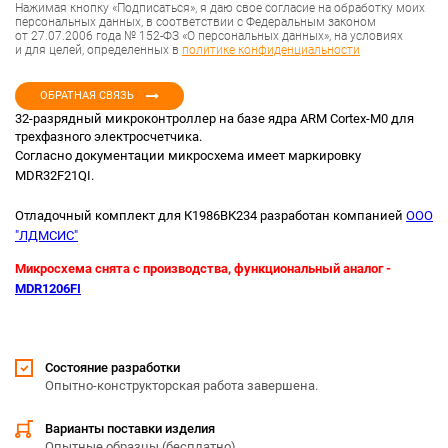
Нажимая кнопку «Подписаться», я даю свое согласие на обработку моих
персональных данных, в соответствии с Федеральным законом
от 27.07.2006 года № 152-ФЗ «О персональных данных», на условиях
и для целей, определенных в
политике конфиденциальности
ОБРАТНАЯ СВЯЗЬ
32-разрядный микроконтроллер на базе ядра ARM Cortex-M0 для
трехфазного электросчетчика.
Согласно документации микросхема имеет маркировку
MDR32F21QI.
Отладочный комплект для К1986ВК234 разработан компанией
ООО
"ЛДМСИС"
Микросхема снята с производства, функциональный аналог -
MDR1206FI
Состояние разработки
Опытно-конструкторская работа завершена.
Варианты поставки изделия
Опытные образцы (бесплатно)