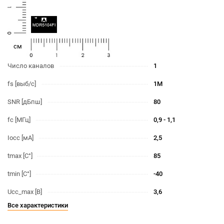
cм
Число каналов
1
fs [выб/c]
1М
SNR [дБпш]
80
fc [МГц]
0,9 - 1,1
Iocc [мА]
2,5
tmax [С°]
85
tmin [С°]
-40
Ucc_max [В]
3,6
Все характеристики