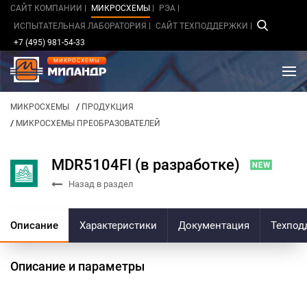
САЙТ КОМПАНИИ
МИКРОСХЕМЫ
РЭА
ИСПЫТАТЕЛЬНАЯ ЛАБОРАТОРИЯ
САЙТ ТЕХПОДДЕРЖКИ
+7 (495) 981-54-33
МИКРОСХЕМЫ
/
МИКРОСХЕМЫ
ПРОДУКЦИЯ
/
МИКРОСХЕМЫ ПРЕОБРАЗОВАТЕЛЕЙ
MDR5104FI (в разработке)
Назад в раздел
Описание
Характеристики
Документация
Техпод
Описание и параметры