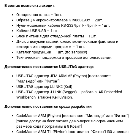
В состав комплекта входит:
Отладочная плата – 1шт.
Образец микроконтроллера К1986ВЕ93У – 2шт.
Нуль-модемный кабель RS-232 9pin F - 9pin F – 1шт.
Кабель USB/USB – 1шт.
Блок питания для отладочной платы – 1шт.
Диск с документацией, схемотехническими файлами и
исходными кодами программ – 1 шт.
Каталог продукции – 1шт. (по запросу)
Техническая поддержка в процессе использования.
Дополнительно поставляется USB JTAG адаптер:
USB JTAG адаптер JEM-ARM-V2 (Phyton) [поставляет:
"Миландр" или "Фитон"]
USB JTAG адаптер ULINK2 (Keil)
USB JTAG адаптер J-LINK (Segger) – работа в IAR Embedded
Workbench, а также Keil uVision.
Дополнительно поставляется среда разработки:
CodeMaster-ARM (Phyton) [поставляет: "Миландр" или "Фитон"]
[также доступна бесплатная демо-версия с ограничением
размера кода программы в 8 Кбайт]
CodeMaster-ARM-TL (Phyton) [поставляет: "Фитон"] [30-дневная