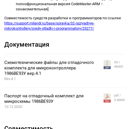
полнофункциональная версия CodeMaster-ARM –
ознакомительная].
Совместимость средств разработки и программаторов по ссылке
https://support.milandr.ru/base/spravka/32-razryadnye-
mikrokontrollery/sredy-otladki-i-programmatory/25277/
Документация
Схемотехнические файлы для отладочного
zip /
466Кб
комплекта для микроконтроллера
1986ВЕ93У вер.4.1
Rev.4.1
Паспорт на отладочный комплект для
pdf /
5.46Мб
микросхемы 1986ВЕ93У
10.12.2020
Совместимость