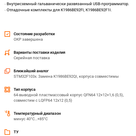
∙ Внутрисхемный гальванически развязанный USB-программатор.
∙ Отладочные комплекты для К1986ВЕ92FI, К1986ВЕ92F1I.
Состояние разработки
ОКР завершена
Варианты поставки изделия
Серийная поставка
Ближайший аналог
STM32F103x. Замена К1986ВЕ92QI, корпуса совместимы
Тип корпуса
64-выводной пластмассовый корпус QFN64 12×12×1,6 (0,5),
совместим с LQFP64 12x12 (0,5)
Температурный диапазон
минус 40°С...+85°С
ТУ