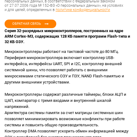
персональных данных, в соответствии с Федеральным законом
от 27.07.2006 года № 152-ФЗ «О персональных данных», на условиях
и для целей, определенных в
политике конфиденциальности
ОБРАТНАЯ СВЯЗЬ
Серия 32-разрядных микроконтроллеров, построенных на ядре
ARM Cortex-M3, содержащих 128 КБ памяти программ Flash-типа и
32 КБ ОЗУ.
Микроконтроллеры работают на тактовой частоте до 80 МГц.
Периферия микроконтроллера включает контроллер USB-
интерфейса, интерфейсы UART, SPI и I2C, контроллер внешней
системной шины, что позволяет работать с внешними
микросхемами статического ОЗУ и ПЗУ, NAND Flash-памятью и
другими внешними устройствами.
Микроконтроллеры содержат различные таймеры, блоки АЦП и
ЦАП, компаратор с тремя входами и внутренней шкалой
напряжений.
Архитектура системы памяти за счет матрицы системных шин
позволяет минимизировать возможные конфликты при работе
системы и повысить общую производительность.
Контроллер DMA позволяет ускорить обмен информацией между