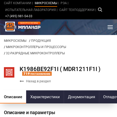
САЙТ КОМПАНИИ
МИКРОСХЕМЫ
РЭА
ИСПЫТАТЕЛЬНАЯ ЛАБОРАТОРИЯ
САЙТ ТЕХПОДДЕРЖКИ
+7 (495) 981-54-33
МИКРОСХЕМЫ
/
МИКРОСХЕМЫ
ПРОДУКЦИЯ
/
МИКРОКОНТРОЛЛЕРЫ И ПРОЦЕССОРЫ
/
32-РАЗРЯДНЫЕ МИКРОКОНТРОЛЛЕРЫ
К1986ВЕ92F1I ( MDR1211F1I )
Назад в раздел
Описание
Характеристики
Документация
Отладо
Описание и параметры