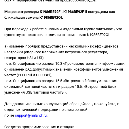
ОЗУ и периферией без участия процессорного ядра.
Микроконтроллеры К1986ВЕ92FI, К1986ВЕ92F1I выпущены как
ближайшая замена К1986ВЕ92QI.
При переходе к работе с новыми изделиями нужно учитывать, что
существуют некоторые отличия относительно К1986ВЕ92QI:
а) изменён порядок предустановки нескольких коэффициентов
настройки (опорного напряжения встроенного регулятора,
генераторов HSI и LSI),
- см. Спецификацию раздел 10.3 «Производственная информация»;
б) изменён ряд допустимых значений коэффициентов умножения
частот (PLLCPUi и PLLUSBi),
- см. Спецификацию раздел 15.5 «Встроенный блок умножения
системной тактовой частоты» и раздел 15.6. «Встроенный блок
умножения USB тактовой частоты».
Для дополнительных консультаций обращайтесь, пожалуйста, в
отдел технической поддержки по электронной
почте
support@milandr.ru
.
Средства программирования и отладки: