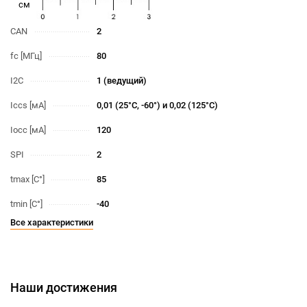
cм
CAN
2
fc [МГц]
80
I2C
1 (ведущий)
Iccs [мА]
0,01 (25°С, -60°) и 0,02 (125°С)
Iocc [мА]
120
SPI
2
tmax [С°]
85
tmin [С°]
-40
Все характеристики
Наши достижения